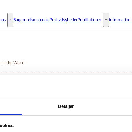
 os
Baggrundsmateriale
Praksis
Nyheder
Publikationer
Information t
Om os - Flere links
Publikationer - 
 in the World -
eedom in the World -
Detaljer
Bilag 188
.07.2008
Freedom House
Den Demokratiske Republik Congo (I)
ookies
er oplysninger om de generelle politiske, sikkerhedsmæssige og