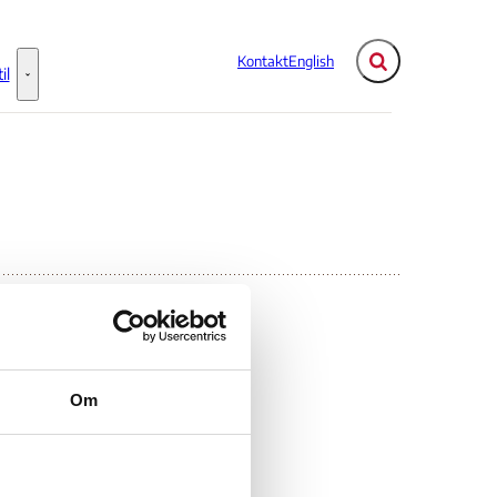
Kontakt
English
Fold søgefelt ud
il
Flere links
Information til - Flere links
Om