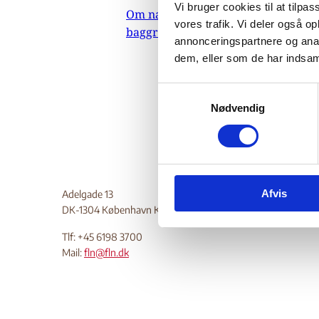
Vi bruger cookies til at tilpas
Om nævnets
menneske
vores trafik. Vi deler også 
baggrundsmateriale
religio
annonceringspartnere og anal
sikkerhe
dem, eller som de har indsaml
kvinde
S
Do
Nødvendig
a
m
t
y
k
Afvis
k
Adelgade 13
DK-1304 København K
e
v
Tlf: +45 6198 3700
a
Mail:
fln@fln.dk
l
g