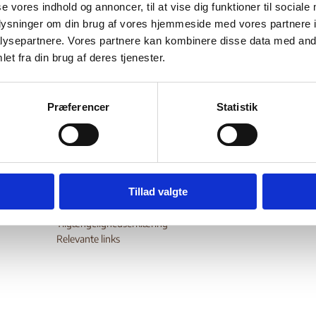
se vores indhold og annoncer, til at vise dig funktioner til sociale
ytrings-, pr
retlige forhold, herunder om afholdelsen af valg,
oplysninger om din brug af vores hjemmeside med vores partnere i
ns-, forsamlings- og foreningsfrihed,
overgreb begået af
ysepartnere. Vores partnere kan kombinere disse data med andr
bevægelsesfrihed
dsstyrkerne og oprørsgrupper,
og forholden
et fra din brug af deres tjenester.
r
.
wnload
Præferencer
Statistik
Tillad valgte
Digital Post - Borger
Digital Post - Virksomheder
Tilgængelighedserklæring
Relevante links