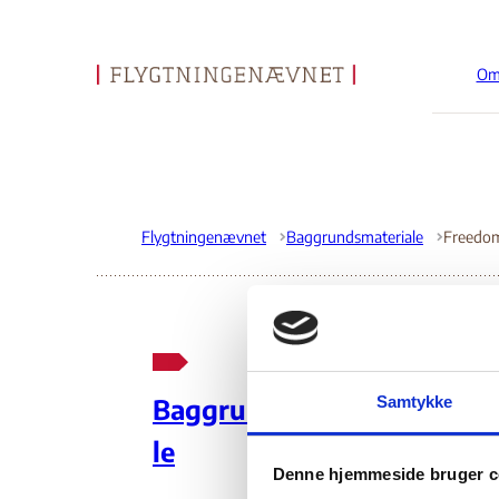
Om
Gå til forsiden
Flygtningenævnet
Baggrundsmateriale
Freedom
Fr
Samtykke
Baggrundsmateria
le
02
Denne hjemmeside bruger c
Indehold