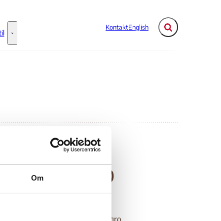
Kontakt
English
Fold søgefelt ud
il
Flere links
Information til - Flere links
 Montenegro
Om
rhold. For så vidt angår Montenegro