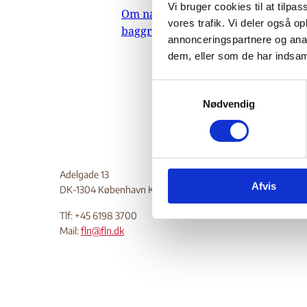
Vi bruger cookies til at tilpas
Om nævnets
indehol
vores trafik. Vi deler også 
baggrundsmateriale
oplysni
annonceringspartnere og anal
Do
dem, eller som de har indsaml
S
Nødvendig
a
m
t
y
k
Adelgade 13
Afvis
k
DK-1304 København K
e
Tlf: +45 6198 3700
v
Mail:
fln@fln.dk
a
l
g