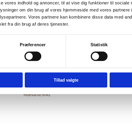
se vores indhold og annoncer, til at vise dig funktioner til sociale
presse-, religions-, forenings-
der rapporten oplysninger om
oplysninger om din brug af vores hjemmeside med vores partnere i
retssystemet
minoritetsgru
nger om
samt om forholdene for
ysepartnere. Vores partnere kan kombinere disse data med andr
wnload
et fra din brug af deres tjenester.
Præferencer
Statistik
Digital Post - Borger
Tillad valgte
Digital Post - Virksomheder
Tilgængelighedserklæring
Relevante links