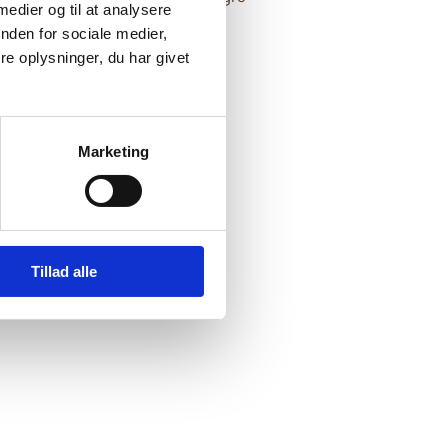
 medier og til at analysere
 og forsamlingsfrihed
. Videre
nden for sociale medier,
pper
kvinder
og
.
e oplysninger, du har givet
Marketing
Tillad alle