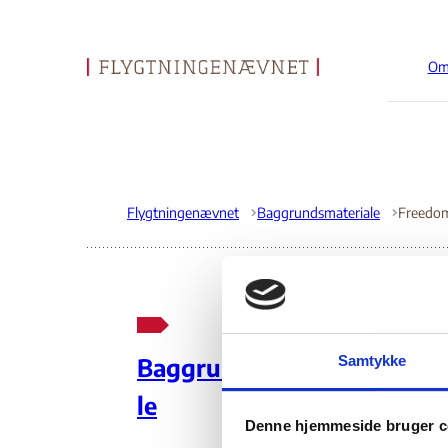
Om
Gå til forsiden
Flygtningenævnet
Baggrundsmateriale
Fr
Samtykke
Baggrundsmateria
le
28
Denne hjemmeside bruger c
Indehold