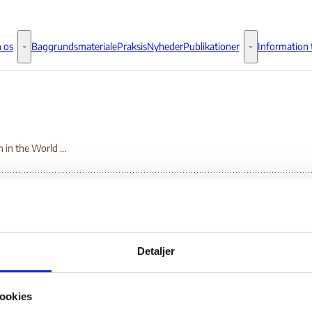
 os
Baggrundsmateriale
Praksis
Nyheder
Publikationer
Information t
Om os - Flere links
Publikationer - 
Freedom in the World - Montenegro
eedom in the World -
Detaljer
Bilag 9
.01.2008
Freedom House
Montenegro (II)
ookies
er oplysninger om de generelle politiske og menneskeretlige fo