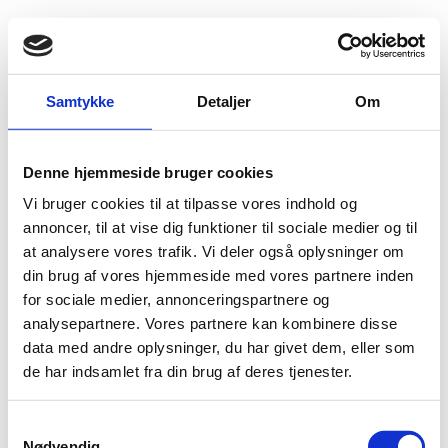
Fold søgefelt ud
Menu
Gå til forsiden
Flygtningenævnet
Baggrundsmateriale
Samtykke
Detaljer
Om
Operational Guidance Note
Denne hjemmeside bruger cookies
Operational Guidance Note
Vi bruger cookies til at tilpasse vores indhold og
Bilag 313
annoncer, til at vise dig funktioner til sociale medier og til
28.01.2008
UK Home Office (UK HO)
Libanon (I)
at analysere vores trafik. Vi deler også oplysninger om
politiske
Indeholder en evaluering af den generelle
og
din brug af vores hjemmeside med vores partnere inden
menneskeretlige
situation. Indeholder endvidere
for sociale medier, annonceringspartnere og
guidelines
vurderingen
til
af blandt andet
analysepartnere. Vores partnere kan kombinere disse
asylansøgninger
fra libanesiske statsborgere.
data med andre oplysninger, du har givet dem, eller som
de har indsamlet fra din brug af deres tjenester.
Download
S
Nødvendig