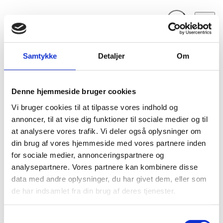
Fold søgefelt ud
Menu
Gå til forsiden
Flygtningenævnet
Baggrundsmateriale
Samtykke
Detaljer
Om
Udenrigsministeriets svar af 1. juli 2002
Denne hjemmeside bruger cookies
Udenrigsministeriets svar af 1. juli 2002
Vi bruger cookies til at tilpasse vores indhold og
Bilag 216
30.01.2008
Udenrigsministeriet
Irak (I)
annoncer, til at vise dig funktioner til sociale medier og til
Udenrigsministeriets svar af 1. juli 2002 på
at analysere vores trafik. Vi deler også oplysninger om
Udlændingestyrelsens skrivelse af 12. februar 2002
din brug af vores hjemmeside med vores partnere inden
irakiske og andre udenlandske
vedrørende
for sociale medier, annonceringspartnere og
statsborgeres ophold i Syrien
samt Flygtningenævnets
analysepartnere. Vores partnere kan kombinere disse
forholdene for irakiske
data med andre oplysninger, du har givet dem, eller som
skrivelse af 25. januar 2002 om
de har indsamlet fra din brug af deres tjenester.
flygtninge i Syrien
. Indeholder blandt andet oplysninger
muligheden for indrejse
i Syrien, hvilken form for
opholdstilladelse
, der kan opnås i landet, herunder om
S