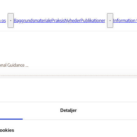
 os
Baggrundsmateriale
Praksis
Nyheder
Publikationer
Information t
Om os - Flere links
Publikationer - 
Operational Guidance Note
erational Guidance No
Detaljer
Bilag 82
.02.2008
UK Home Office (UK HO)
Burundi (II)
ookies
er generelle oplysninger om den politiske og menneskeretlige si