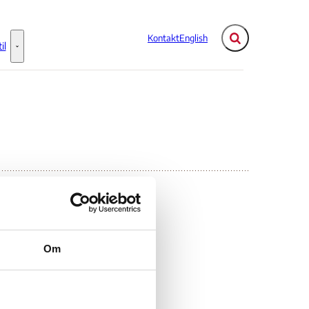
Kontakt
English
Fold søgefelt ud
il
Flere links
Information til - Flere links
te
Om
tuation.