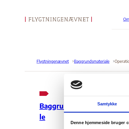
Om
Gå til forsiden
Flygtningenævnet
Baggrundsmateriale
Op
Samtykke
Baggrundsmateria
le
04
Denne hjemmeside bruger c
Indehold