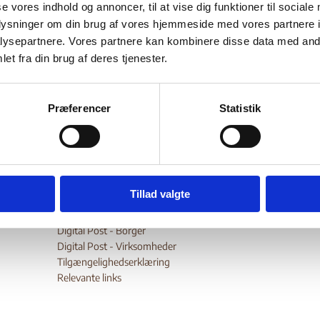
se vores indhold og annoncer, til at vise dig funktioner til sociale
n skal læses i sammenhæng med British Home Office Country o
oplysninger om din brug af vores hjemmeside med vores partnere i
ion Reports. Indeholder særligt oplysninger om de asylmotiver,
ysepartnere. Vores partnere kan kombinere disse data med andr
envises til, herunder medlemskab af eller tilknytning til National
et fra din brug af deres tjenester.
on Front (FLN), de generelle forhold i landet samt fængselsforho
oplysninger om tilbagevendende burundiske statsborgere. Und
afsnit findes en praksisgennemgang.
Præferencer
Statistik
wnload
Tillad valgte
Digital Post - Borger
Digital Post - Virksomheder
Tilgængelighedserklæring
Relevante links