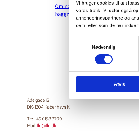
Vi bruger cookies til at tilpas
Om nævnets
Rapporte
vores trafik. Vi deler også 
baggrundsmateriale
Informat
annonceringspartnere og anal
oftest h
dem, eller som de har indsaml
Liberati
Desuden 
S
enkelte 
Nødvendig
a
m
Do
t
y
k
Afvis
k
e
v
Adelgade 13
a
DK-1304 København K
l
Tlf: +45 6198 3700
g
Mail:
fln@fln.dk