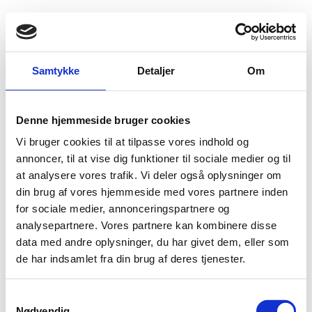
Fold søgefelt ud
Menu
Gå til forsiden
Flygtningenævnet
Baggrundsmateriale
Samtykke
Detaljer
Om
Gamle bilagslister nr. 1-42
Denne hjemmeside bruger cookies
Gamle bilagslister nr. 1-42
Vi bruger cookies til at tilpasse vores indhold og
Bilag 1-42
annoncer, til at vise dig funktioner til sociale medier og til
06.09.2007
Flygtningenævnet (FLN)
Ukraine (I)
at analysere vores trafik. Vi deler også oplysninger om
Gamle bilagslister nr. 1-42
din brug af vores hjemmeside med vores partnere inden
Download
for sociale medier, annonceringspartnere og
analysepartnere. Vores partnere kan kombinere disse
data med andre oplysninger, du har givet dem, eller som
de har indsamlet fra din brug af deres tjenester.
S
Nødvendig