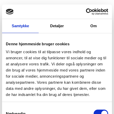
Fold søgefelt ud
Menu
Gå til forsiden
Flygtningenævnet
Baggrundsmateriale
Samtykke
Detaljer
Om
Gamle bilagslister nr. 1-88
Denne hjemmeside bruger cookies
Gamle bilagslister nr. 1-88
Vi bruger cookies til at tilpasse vores indhold og
Bilag 1-88
annoncer, til at vise dig funktioner til sociale medier og til
06.09.2007
Flygtningenævnet (FLN)
Rusland (I)
at analysere vores trafik. Vi deler også oplysninger om
Gamle bilagslister nr. 1-88
din brug af vores hjemmeside med vores partnere inden
Download
for sociale medier, annonceringspartnere og
analysepartnere. Vores partnere kan kombinere disse
data med andre oplysninger, du har givet dem, eller som
de har indsamlet fra din brug af deres tjenester.
S
Nødvendig