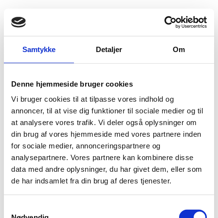
Fold søgefelt ud
Menu
Gå til forsiden
Flygtningenævnet
Baggrundsmateriale
Samtykke
Detaljer
Om
Pressemeddelelse vedrørende besøg til Nigeria
Denne hjemmeside bruger cookies
Pressemeddelelse vedrørende besøg til Nigeria
Vi bruger cookies til at tilpasse vores indhold og
Bilag 145
annoncer, til at vise dig funktioner til sociale medier og til
12.03.2007
United Nations Special Rapporteur on Torture
Nigeria (I)
at analysere vores trafik. Vi deler også oplysninger om
din brug af vores hjemmeside med vores partnere inden
Pressemeddelelsen indeholder FN´s Special Rapporteurs
for sociale medier, annonceringspartnere og
konklusioner fra et besøg til Nigeria, herunder om
analysepartnere. Vores partnere kan kombinere disse
anvendelsen af tortur
fængselsforhold
,
,
data med andre oplysninger, du har givet dem, eller som
retsvæsenet
sharia-lovgivning og straffeloven
,
samt
de har indsamlet fra din brug af deres tjenester.
kvindelig omskæring
.
Download
S
Nødvendig