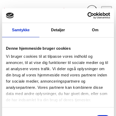
Fold søgefelt ud
Menu
Gå til forsiden
Flygtningenævnet
Baggrundsmateriale
Samtykke
Detaljer
Om
Mänskliga rättigheter i Marocko 2006
Denne hjemmeside bruger cookies
Mänskliga rättigheter i Marocko 2006
Vi bruger cookies til at tilpasse vores indhold og
Bilag 73
06.03.2007
annoncer, til at vise dig funktioner til sociale medier og til
Sveriges Utrikesdepartementet, Regeringskansliet
at analysere vores trafik. Vi deler også oplysninger om
Marokko-Vestsahara (I)
din brug af vores hjemmeside med vores partnere inden
Indeholder oplysninger om den politiske og
for sociale medier, annonceringspartnere og
menneskeretlige situation herunder om anvendelsen af
analysepartnere. Vores partnere kan kombinere disse
dødsstraf
tortur
og
samt om straffrihed. Endvidere
data med andre oplysninger, du har givet dem, eller som
oplysninger om ytrings,- forsamlings,- forenings,- og
de har indsamlet fra din brug af deres tjenester.
religionsfrihed. Endelig oplysninger om forholdene for
kvinder
børn
,
, homoseksuelle, flygtninge samt for
S