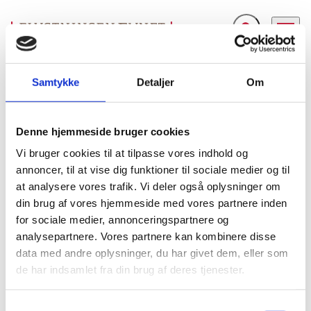
Fold søgefelt ud
Menu
Gå til forsiden
Flygtningenævnet
Baggrundsmateriale
Mänskliga rättigheter i Iran 2006
Samtykke
Detaljer
Om
Mänskliga rättigheter i Iran 2006
Denne hjemmeside bruger cookies
Vi bruger cookies til at tilpasse vores indhold og
Bilag 351
06.03.2007
annoncer, til at vise dig funktioner til sociale medier og til
Sveriges Utrikesdepartementet, Regeringskansliet
Iran (I)
at analysere vores trafik. Vi deler også oplysninger om
Indeholder oplysninger om den generelle menneskeretlige
din brug af vores hjemmeside med vores partnere inden
tortur
sharia-lov
og politiske situation, herunder om
,
,
for sociale medier, annonceringspartnere og
dødsstraf
retssikkerhed
,
, fængselsforhold samt
analysepartnere. Vores partnere kan kombinere disse
ytrings- og pressefrihed
. Videre oplysninger om
data med andre oplysninger, du har givet dem, eller som
kvinder, børn, etniske minoriteter
forholdene for
,
de har indsamlet fra din brug af deres tjenester.
religiøse
herunder azerier, kurdere og arabere, og for
minoriteter
, herunder sunni-muslimer, sufiere, jøder,
S