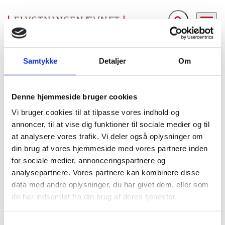
Fold søgefelt ud
Menu
Gå til forsiden
Flygtningenævnet
Baggrundsmateriale
Country Report on Human Rights Practices - 2006
Samtykke
Detaljer
Om
Country Report on Human Rights Practices - 2006
Denne hjemmeside bruger cookies
Vi bruger cookies til at tilpasse vores indhold og
Bilag 100
06.03.2007
US Department of State (USDoS)
Georgien (I)
annoncer, til at vise dig funktioner til sociale medier og til
Indeholder oplysninger om den generelle politiske og
at analysere vores trafik. Vi deler også oplysninger om
menneskeretlige situation, herunder om retssystemet, om
din brug af vores hjemmeside med vores partnere inden
tortur
anvendelsen af
og overgreb begået af politiet.
for sociale medier, annonceringspartnere og
fængselsforhold
Videre oplysninger om
, og om
analysepartnere. Vores partnere kan kombinere disse
arbitrære anholdelser og
anvendelsen
data med andre oplysninger, du har givet dem, eller som
tilbageholdelser
ytrings-,
. Herudover oplysninger om
de har indsamlet fra din brug af deres tjenester.
presse-,
forenings-
religionsfrihed
og
. Endelig
kvinder
børn
oplysninger om forholdene for
og
,
S