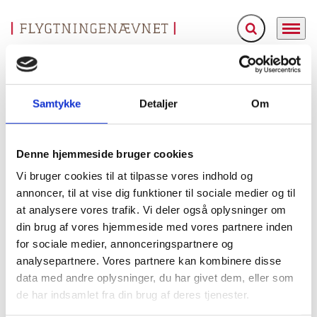
Fold søgefelt ud
Menu
Gå til forsiden
Flygtningenævnet
Baggrundsmateriale
Country Report on Human Rights Practices
Samtykke
Detaljer
Om
Country Report on Human Rights Practices
Denne hjemmeside bruger cookies
Bilag 71
06.03.2007
US Department of State (USDoS)
Albanien (II)
Vi bruger cookies til at tilpasse vores indhold og
Indeholder oplysninger om den generelle politiske og
annoncer, til at vise dig funktioner til sociale medier og til
menneskeretlige situation, herunder om retssystemet, om
at analysere vores trafik. Vi deler også oplysninger om
fængselsforhold
overgreb begået af politiet
, om
samt
din brug af vores hjemmeside med vores partnere inden
arbitrære tilbageholdelser
om anvendelsen af
. Videre
for sociale medier, annonceringspartnere og
blodfejder
oplysninger om drab begået i forbindelse med
analysepartnere. Vores partnere kan kombinere disse
mellem klaner.
ytrings-,
Desuden oplysninger om
data med andre oplysninger, du har givet dem, eller som
presse-, forsamlings-, forenings- og religionsfrihed
.
de har indsamlet fra din brug af deres tjenester.
kvinder
børn
Endelig oplysninger om forholdene for
og
,