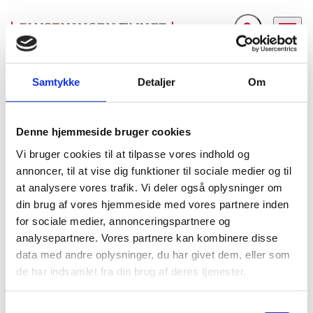
Fold søgefelt ud
Menu
Gå til forsiden
Flygtningenævnet
Baggrundsmateriale
No Forcible Return of Minorities to Kosovo
Samtykke
Detaljer
Om
No Forcible Return of Minorities to Kosovo
Denne hjemmeside bruger cookies
Vi bruger cookies til at tilpasse vores indhold og
Bilag 421
01.05.2007
Amnesty International (AI)
Serbien (II)
annoncer, til at vise dig funktioner til sociale medier og til
Indeholder generelle oplysninger om den politiske og
at analysere vores trafik. Vi deler også oplysninger om
sikkerhedsmæssige situation i Kosovo. Indeholder
din brug af vores hjemmeside med vores partnere inden
endvidere oplysninger om praksis i forskellige europæiske
for sociale medier, annonceringspartnere og
lande vedrørende tilbagesendelse af personer tilhørende
analysepartnere. Vores partnere kan kombinere disse
minoritetsgrupper til Kosovo samt anbefalinger
data med andre oplysninger, du har givet dem, eller som
vedrørende tilbagesendelse af minoritetsgrupper til
de har indsamlet fra din brug af deres tjenester.
Kosovo samt personer, der fortsat har et særligt
beskyttelsesbehov. Endvidere oplysninger om personer fra
S