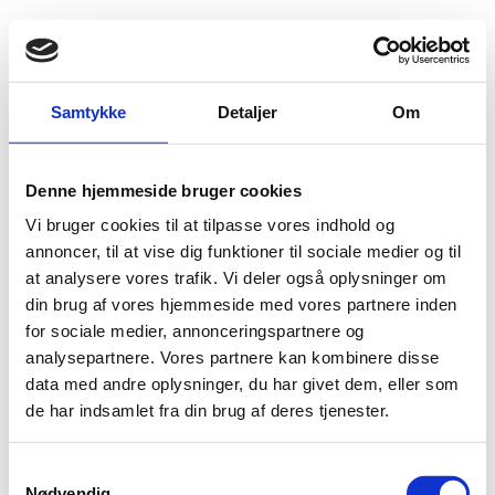
Fold søgefelt ud
Menu
Gå til forsiden
Flygtningenævnet
Baggrundsmateriale
Samtykke
Detaljer
Om
Report of the Secretary-General on the situation in Abkhazia, Georgia
Denne hjemmeside bruger cookies
Report of the Secretary-General on the situation in
Vi bruger cookies til at tilpasse vores indhold og
Abkhazia, Georgia
annoncer, til at vise dig funktioner til sociale medier og til
at analysere vores trafik. Vi deler også oplysninger om
Bilag 98
11.01.2007
United Nations Security Council
Georgien (I)
din brug af vores hjemmeside med vores partnere inden
Indeholder oplysninger om den generelle politiske og
for sociale medier, annonceringspartnere og
menneskeretlige udvikling i Abkhasien.
analysepartnere. Vores partnere kan kombinere disse
data med andre oplysninger, du har givet dem, eller som
Download
de har indsamlet fra din brug af deres tjenester.
S
Nødvendig