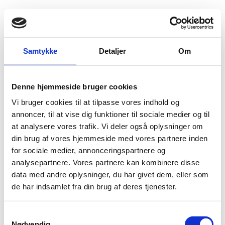
Fold søgefelt ud
Menu
Gå til forsiden
Flygtningenævnet
Baggrundsmateriale
Samtykke
Detaljer
Om
Notatet er svar på Flygtningenævnets høring af 19. december 2007
Denne hjemmeside bruger cookies
Notatet er svar på Flygtningenævnets høring af 19.
Vi bruger cookies til at tilpasse vores indhold og
december 2007
annoncer, til at vise dig funktioner til sociale medier og til
at analysere vores trafik. Vi deler også oplysninger om
Bilag 194
19.12.2007
Udenrigsministeriets notat af 10. december 2008
Rusland (I)
din brug af vores hjemmeside med vores partnere inden
for sociale medier, annonceringspartnere og
Indeholder blandt andet oplysninger om den russiske
analysepartnere. Vores partnere kan kombinere disse
etniske
indfødsretslov, herunder muligheden for, at
data med andre oplysninger, du har givet dem, eller som
armeniere med aserbajdsjansk statsborgerskab
, der
de har indsamlet fra din brug af deres tjenester.
har haft et længerevarende ophold i Rusland, kan opnå
russisk
statsborgerskab
.
S
Nødvendig