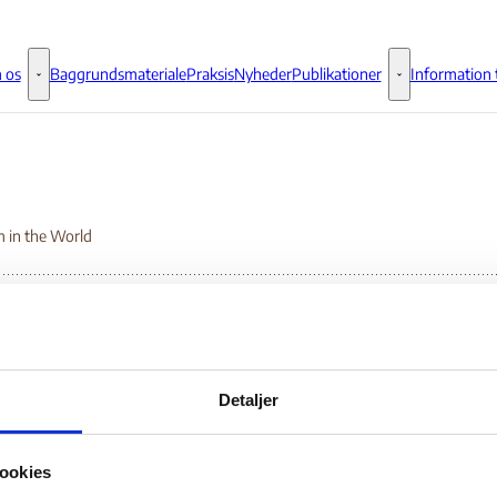
 os
Baggrundsmateriale
Praksis
Nyheder
Publikationer
Information t
Om os - Flere links
Publikationer - 
 in the World
eedom in the World
Detaljer
Bilag 205
.09.2006
Freedom House
Somalia (I)
ookies
er oplysninger om de generelle politiske, sikkerhedsmæssige og