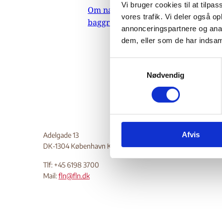
Vi bruger cookies til at tilpas
Om nævnets
menneske
vores trafik. Vi deler også 
baggrundsmateriale
religio
annonceringspartnere og anal
overgreb
dem, eller som de har indsaml
bevægels
S
Do
Nødvendig
a
m
t
y
k
Afvis
k
Adelgade 13
DK-1304 København K
e
v
Tlf: +45 6198 3700
a
Mail:
fln@fln.dk
l
g