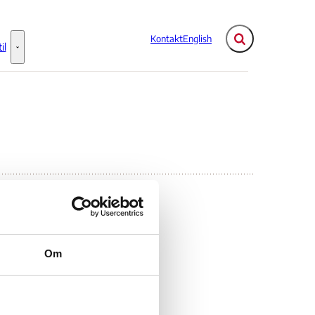
Kontakt
English
Fold søgefelt ud
il
Flere links
Information til - Flere links
Om