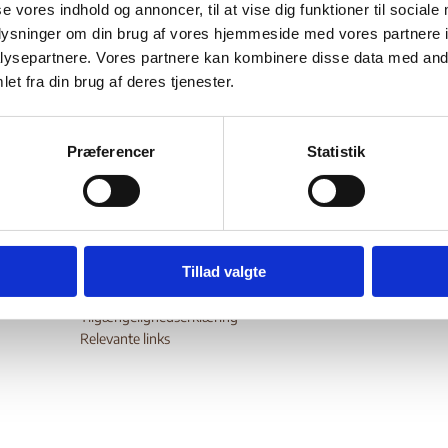
se vores indhold og annoncer, til at vise dig funktioner til sociale
ytrings
presse-
retlige forhold i landet, herunder om
-,
og
oplysninger om din brug af vores hjemmeside med vores partnere i
nsfrihed
sharia-lovgivning
, retssystemet og
, fængselsforhold
ysepartnere. Vores partnere kan kombinere disse data med andr
minoritetsklane
 begået af væbnede grupper, forholdene for
et fra din brug af deres tjenester.
kvinder
børnesoldater
esfrihed, forholdene for
og
.
wnload
Præferencer
Statistik
Tillad valgte
Digital Post - Borger
Digital Post - Virksomheder
Tilgængelighedserklæring
Relevante links