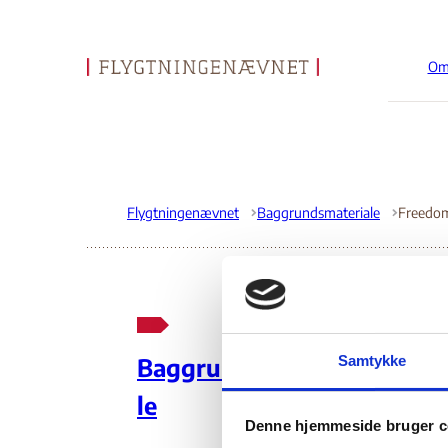
Om
Gå til forsiden
Flygtningenævnet
Baggrundsmateriale
Freedom
Fr
Samtykke
Baggrundsmateria
le
01
Denne hjemmeside bruger c
Indehold