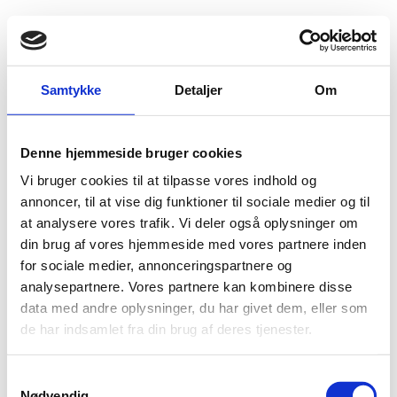
Fold søgefelt ud
Menu
Gå til forsiden
Flygtningenævnet
Baggrundsmateriale
Samtykke
Detaljer
Om
International Religious Freedom Report 2006
Denne hjemmeside bruger cookies
International Religious Freedom Report 2006
Vi bruger cookies til at tilpasse vores indhold og
Bilag 53
annoncer, til at vise dig funktioner til sociale medier og til
15.09.2006
US Department of State (USDoS)
Aserbajdsjan (II)
at analysere vores trafik. Vi deler også oplysninger om
trosretninger
Indeholder generelle oplysninger om
og
din brug af vores hjemmeside med vores partnere inden
religionsfrihed
.
for sociale medier, annonceringspartnere og
Download
analysepartnere. Vores partnere kan kombinere disse
data med andre oplysninger, du har givet dem, eller som
de har indsamlet fra din brug af deres tjenester.
S
Nødvendig