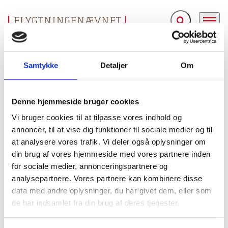
Fold søgefelt ud
Menu
Gå til forsiden
Flygtningenævnet
Baggrundsmateriale
Position on the International Protection Needs of Asylum-Seekers from Lebanon Displaced as a Result of the Recent Conflict
Samtykke
Detaljer
Om
Position on the International Protection Needs of
Denne hjemmeside bruger cookies
Asylum-Seekers from Lebanon Displaced as a Result
Vi bruger cookies til at tilpasse vores indhold og
of the Recent Conflict
annoncer, til at vise dig funktioner til sociale medier og til
at analysere vores trafik. Vi deler også oplysninger om
Bilag 304
15.11.2006
United Nations High Commissioner for Refugees (UNHCR)
Libanon (I)
din brug af vores hjemmeside med vores partnere inden
for sociale medier, annonceringspartnere og
Indeholder oplysninger om situationen efter afslutningen
analysepartnere. Vores partnere kan kombinere disse
af konflikten i sommeren 2006 mellem Hizbollah og Israel
data med andre oplysninger, du har givet dem, eller som
UNHCR´s anbefalinger vedrørende det
og
de har indsamlet fra din brug af deres tjenester.
internationale beskyttelsesbehov
for personer fra
Libanon - herunder statsløse palæstinensere - der er