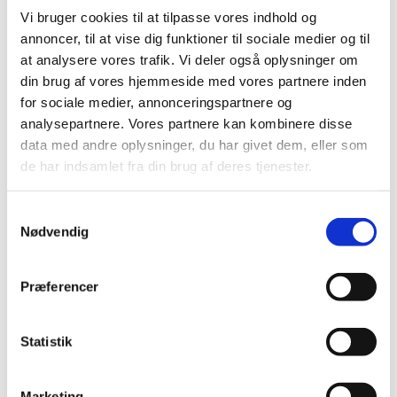
østlige DRC
Ituri,
situation i særligt det
i regionerne
Vi bruger cookies til at tilpasse vores indhold og
North Kivu, South Kivu
Katanga.
og
Videre oplysninger
annoncer, til at vise dig funktioner til sociale medier og til
arbitrære anholdelser og
om kriminalitet,
at analysere vores trafik. Vi deler også oplysninger om
tilbageholdelser,
tortur
anvendelse af
, aftjening af
din brug af vores hjemmeside med vores partnere inden
overgreb begået af væbnede grupper
værnepligt,
og
for sociale medier, annonceringspartnere og
afvæbning af udenlandske væbnede grupper, om
analysepartnere. Vores partnere kan kombinere disse
retssystemet
dødsstraf
, fængselsforhold og
. Endvidere
data med andre oplysninger, du har givet dem, eller som
politiske modstandere
oplysninger om forholdene for
,
de har indsamlet fra din brug af deres tjenester.
ytrings
pressefrihed
- og
, forholdene for
menneskerettighedsforkæmpere, om korruption,
S
religionsfrihed
etniske grupper
, forholdene for
,
Nødvendig
a
banyamulenger og tutsier
herunder
i det østlige DRC og
m
homoseksuelle
kvinder
i Kinshasa, forholdene for
,
og
t
Præferencer
børn,
børnesoldater
menneskehandel
herunder
, om
,
y
bevægelsesfrihed,
internt fordrevne
forholdene for
k
personer
, om officielle dokumenter, ind- og
k
Statistik
udrejseprocedurer, om europæiske landes behandling af
e
asylansøgere fra DRC og om forholdene for personer, der
v
Marketing