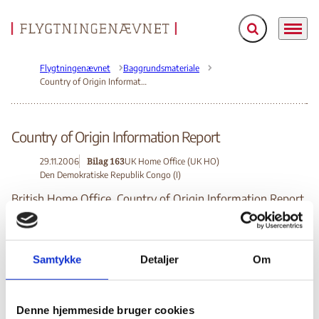
Fold søgefelt ud
Menu
Gå til forsiden
Flygtningenævnet
Baggrundsmateriale
Country of Origin Information Report
Country of Origin Information Report
Bilag 163
29.11.2006
UK Home Office (UK HO)
Den Demokratiske Republik Congo (I)
British Home Office. Country of Origin Information Report.
Udgivet den 27. oktober 2006. Indeholder oplysninger om
den generelle politiske, sikkerhedsmæssige og
menneskeretlige situation i landet, herunder om det
Samtykke
Detaljer
Om
politiske system, afholdelsen af valg i juli 2006 og
urolighederne i forbindelse med offentliggørelse af
valgresultatet. Oplysninger om den sikkerhedsmæssige
Denne hjemmeside bruger cookies