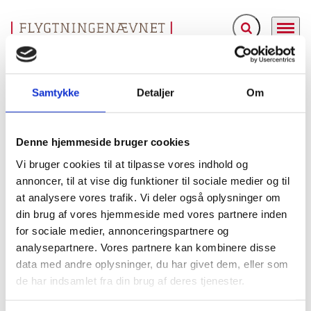
Fold søgefelt ud
Menu
Gå til forsiden
Flygtningenævnet
Baggrundsmateriale
Country Report on Human Rights Practises – 2005
Samtykke
Detaljer
Om
Country Report on Human Rights Practises – 2005
Denne hjemmeside bruger cookies
Bilag 88
08.03.2006
US Department of State (USDoS)
Ukraine (I)
Vi bruger cookies til at tilpasse vores indhold og
Indeholder oplysninger om den generelle politiske og
annoncer, til at vise dig funktioner til sociale medier og til
myndighedernes
at analysere vores trafik. Vi deler også oplysninger om
menneskeretlige situation, herunder
din brug af vores hjemmeside med vores partnere inden
overgreb
tortur
fængselsforhold
og anvendelse af
, om
,
for sociale medier, annonceringspartnere og
arbitrære anholdelser og tilbageholdelser
om
og om
analysepartnere. Vores partnere kan kombinere disse
retssystemet. Videre oplysninger om ytrings-, presse-,
data med andre oplysninger, du har givet dem, eller som
religionsfrihed
forsamlings-, forenings- og
. Endelig
de har indsamlet fra din brug af deres tjenester.
kvinder
børn
oplysninger om forholdene for
og
,
herunder om menneskehandel, samt homoseksuelle,