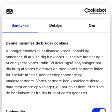
Fold søgefelt ud
Menu
Gå til forsiden
Flygtningenævnet
Baggrundsmateriale
Annual Report 2006
Samtykke
Detaljer
Om
Annual Report 2006
Denne hjemmeside bruger cookies
Vi bruger cookies til at tilpasse vores indhold og
Bilag 294
29.05.2006
Amnesty International (AI)
Libanon (I)
annoncer, til at vise dig funktioner til sociale medier og til
Rapporten dækker perioden fra januar til december 2005
at analysere vores trafik. Vi deler også oplysninger om
og indeholder oplysninger om den generelle politiske og
din brug af vores hjemmeside med vores partnere inden
menneskeretlige situation, herunder om forholdene for
for sociale medier, annonceringspartnere og
palæstinensiske flygtninge
kvinder
og
.
analysepartnere. Vores partnere kan kombinere disse
data med andre oplysninger, du har givet dem, eller som
Download
de har indsamlet fra din brug af deres tjenester.
S
Nødvendig