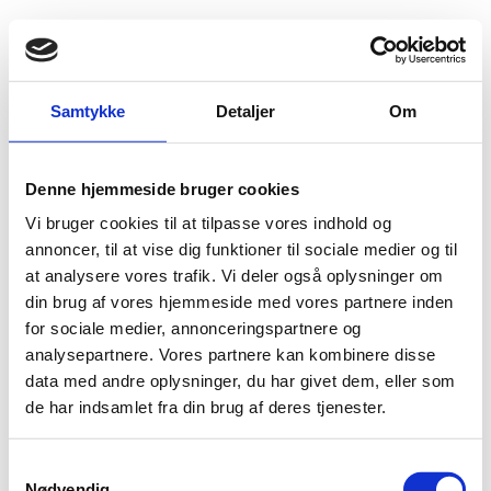
Fold søgefelt ud
Menu
Gå til forsiden
Flygtningenævnet
Baggrundsmateriale
Samtykke
Detaljer
Om
Words to Deeds – The Urgent Need for Human Rights Reform
Denne hjemmeside bruger cookies
Words to Deeds – The Urgent Need for Human
Vi bruger cookies til at tilpasse vores indhold og
Rights Reform
annoncer, til at vise dig funktioner til sociale medier og til
at analysere vores trafik. Vi deler også oplysninger om
Bilag 58
01.01.2006
Human Rights Watch (HRW)
Libyen (II)
din brug af vores hjemmeside med vores partnere inden
Indeholder oplysninger om retssystemet, herunder om
for sociale medier, annonceringspartnere og
strafferetsplejen
dødsstraf
, samt om anvendelse af
analysepartnere. Vores partnere kan kombinere disse
tortur
og
. Endvidere oplysninger om ytrings-, presse-,
data med andre oplysninger, du har givet dem, eller som
forsamlings- og foreningsfrihed.
de har indsamlet fra din brug af deres tjenester.
Download
S
Nødvendig