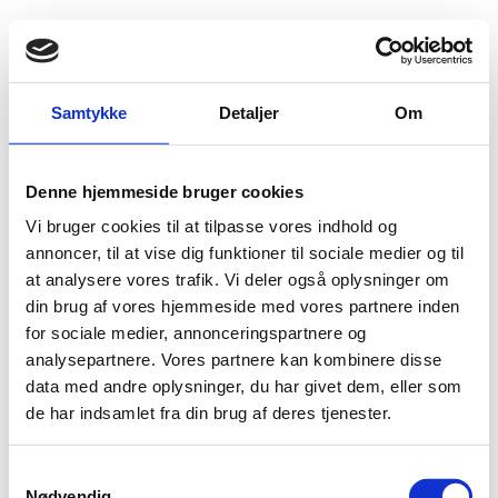
Fold søgefelt ud
Menu
Gå til forsiden
Flygtningenævnet
Baggrundsmateriale
Irakiske ID-kort
Samtykke
Detaljer
Om
Irakiske ID-kort
Denne hjemmeside bruger cookies
Vi bruger cookies til at tilpasse vores indhold og
Bilag 301
20.01.2006
Udlændingestyrelsen (US)
Irak (I)
annoncer, til at vise dig funktioner til sociale medier og til
Indeholder oplysninger om kortenes udseende og indhold
at analysere vores trafik. Vi deler også oplysninger om
samt om proceduren for udstedelse af kortene. Herudover
din brug af vores hjemmeside med vores partnere inden
forfalskning
ægthedsvurdering
oplysninger om
og
af
for sociale medier, annonceringspartnere og
irakiske ID-kort.
analysepartnere. Vores partnere kan kombinere disse
data med andre oplysninger, du har givet dem, eller som
Download
de har indsamlet fra din brug af deres tjenester.
S
Nødvendig