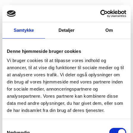
Fold søgefelt ud
Menu
Gå til forsiden
Flygtningenævnet
Baggrundsmateriale
Samtykke
Detaljer
Om
Fourth progress report of the Secretary-General on the United Nations Operation in Côte d’Ivoire
Denne hjemmeside bruger cookies
Fourth progress report of the Secretary-General on
Vi bruger cookies til at tilpasse vores indhold og
the United Nations Operation in Côte d’Ivoire
annoncer, til at vise dig funktioner til sociale medier og til
at analysere vores trafik. Vi deler også oplysninger om
Bilag 42
18.03.2005
UN Security Council
Elfenbenskysten (II)
din brug af vores hjemmeside med vores partnere inden
Indeholder oplysninger om den generelle
for sociale medier, annonceringspartnere og
sikkerhedsmæssige situation i landet, herunder om
analysepartnere. Vores partnere kan kombinere disse
fredsprocessen.
Videre oplysninger om lovgivningstiltag,
data med andre oplysninger, du har givet dem, eller som
afvæbning af militsgrupper
demokratiske
og om
de har indsamlet fra din brug af deres tjenester.
valg
.
Download
S
Nødvendig