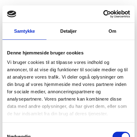
Fold søgefelt ud
Menu
Gå til forsiden
Flygtningenævnet
Baggrundsmateriale
Samtykke
Detaljer
Om
Amnesty International Report
Denne hjemmeside bruger cookies
Amnesty International Report
Vi bruger cookies til at tilpasse vores indhold og
Bilag 104
annoncer, til at vise dig funktioner til sociale medier og til
25.05.2005
Amnesty International (AI)
Rumænien (II)
at analysere vores trafik. Vi deler også oplysninger om
Indeholder summariske oplysninger om den generelle
din brug af vores hjemmeside med vores partnere inden
politiske og men-neskeretlige situation, herunder om
for sociale medier, annonceringspartnere og
forholdene for patienter indlagt på psykiatriske hospitaler,
analysepartnere. Vores partnere kan kombinere disse
overgreb begået af myndighedspersoner, forholdene for
data med andre oplysninger, du har givet dem, eller som
etniske romaer
fængselsfor-holdene.
samt
de har indsamlet fra din brug af deres tjenester.
Download
S
Nødvendig