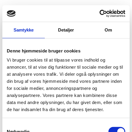
Fold søgefelt ud
Menu
Gå til forsiden
Flygtningenævnet
Baggrundsmateriale
Samtykke
Detaljer
Om
Amnesty International rapport
Denne hjemmeside bruger cookies
Amnesty International rapport
Vi bruger cookies til at tilpasse vores indhold og
Bilag 55
annoncer, til at vise dig funktioner til sociale medier og til
25.05.2005
Amnesty International (AI)
Moldova (II)
at analysere vores trafik. Vi deler også oplysninger om
Rapporten dækker perioden fra januar til december 2004
din brug af vores hjemmeside med vores partnere inden
og indeholder summariske oplysninger om den generelle
for sociale medier, annonceringspartnere og
politiske og menneskeretlige situation, herunder om
analysepartnere. Vores partnere kan kombinere disse
overgreb mod frihedsberøvede personer og om forholdene
data med andre oplysninger, du har givet dem, eller som
for kvinder.
de har indsamlet fra din brug af deres tjenester.
Download
S
Nødvendig