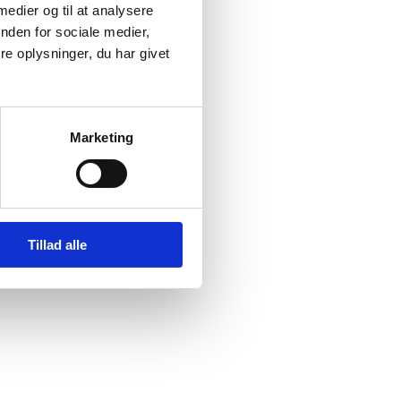
 medier og til at analysere
nden for sociale medier,
mmenhæng
e oplysninger, du har givet
særligt
holdene
r
for
Marketing
iopiere
fsnit
Tillad alle