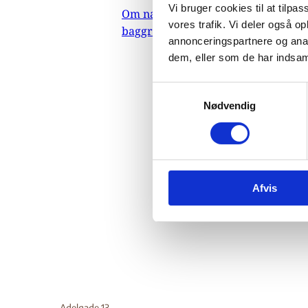
Vi bruger cookies til at tilpas
Om nævnets
menneske
vores trafik. Vi deler også 
baggrundsmateriale
forsaml
annonceringspartnere og anal
med Brit
dem, eller som de har indsaml
oplysnin
for Jeho
S
militærn
Nødvendig
a
tilhænge
m
(eritrei
t
fra Erit
y
statsbo
k
findes 
Afvis
k
e
Do
v
a
l
g
Adelgade 13