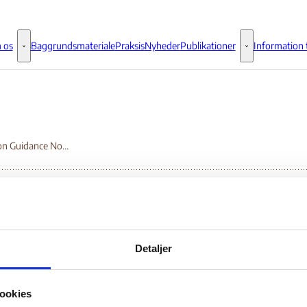
 os
Baggrundsmateriale
Praksis
Nyheder
Publikationer
Information t
Om os - Flere links
Publikationer - 
Operation Guidance Note
eration Guidance Not
Detaljer
Bilag 103
.06.2005
UK Home Office (UK HO)
Etiopien (I)
ookies
er summariske oplysninger om de generelle politiske og