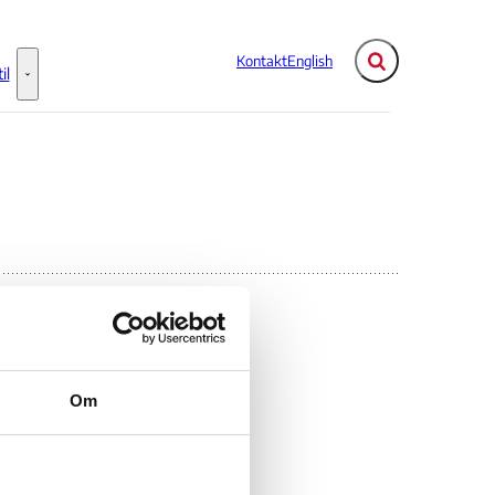
Kontakt
English
Fold søgefelt ud
il
Flere links
Information til - Flere links
e
Om