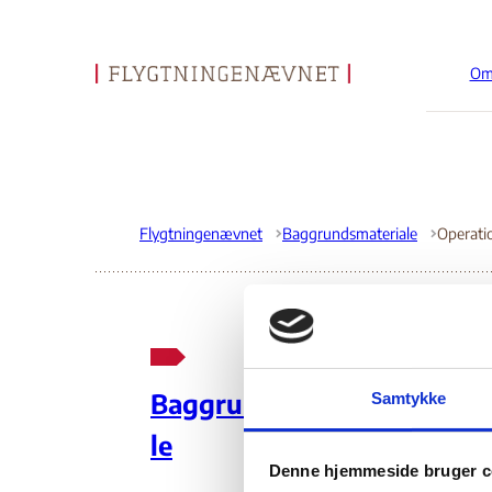
Om
Gå til forsiden
Flygtningenævnet
Baggrundsmateriale
Op
Baggrundsmateria
Samtykke
le
01
Denne hjemmeside bruger c
Indehold