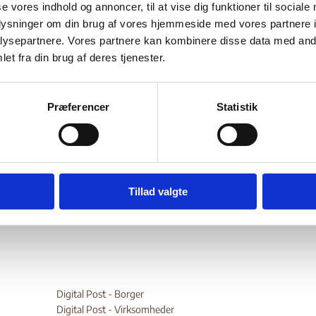
se vores indhold og annoncer, til at vise dig funktioner til sociale
Bilag 55
.02.2005
US Department of State (USDoS)
Nordmakedonien (II)
oplysninger om din brug af vores hjemmeside med vores partnere i
er generelle oplysninger om den politiske og menneskelige situa
ysepartnere. Vores partnere kan kombinere disse data med andr
tortur
nedværdigende behandling eller stra
et fra din brug af deres tjenester.
r om
og anden
ige arrestationer og tilbageholdelser
, adgangen til retfærdig
ytrings-
forsamlings-, forenings-
ng. Videre oplysninger om
,
Præferencer
Statistik
nsfrihed
, om politiske rettigheder, diskrimination, menneskesm
kvinder og børn
nationale og
etniske
 forholdene for
og
eter
.
wnload
Tillad valgte
Digital Post - Borger
Digital Post - Virksomheder