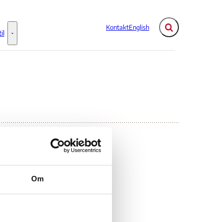
Kontakt
English
Fold søgefelt ud
il
Flere links
Information til - Flere links
an
Om