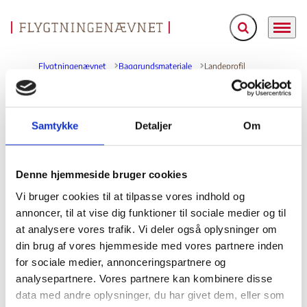
Fold søgefelt ud
Menu
Gå til forsiden
Flygtningenævnet
Baggrundsmateriale
Landeprofil
Landeprofil
Samtykke
Detaljer
Om
Bilag 251
01.12.2005
Dansk Flygtningehjælp (DRC)
Tyrkiet (I)
Indeholder oplysninger om den generelle politiske og
Denne hjemmeside bruger cookies
menneskeretlige situation, herunder om anvendelse af
Vi bruger cookies til at tilpasse vores indhold og
tortur
arbitrære anholdelser og
og om
annoncer, til at vise dig funktioner til sociale medier og til
tilbageholdelser
ytrings-, presse- og
,
at analysere vores trafik. Vi deler også oplysninger om
forsamlingsfrihed
kvinder
samt om forholdene for
,
din brug af vores hjemmeside med vores partnere inden
etniske minoriteter
homoseksuelle og
, herunder
for sociale medier, annonceringspartnere og
kurdere
. Videre oplysninger om religionsfrihed samt om
analysepartnere. Vores partnere kan kombinere disse
politiske aktivister
forholdene for
, herunder om
data med andre oplysninger, du har givet dem, eller som
PKK/KADEK
forholdene for personer med tilknytning til
,