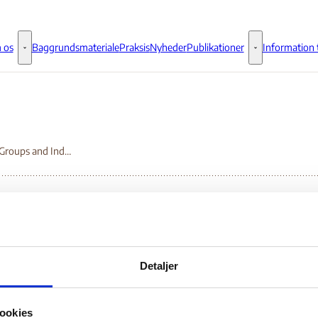
 os
Baggrundsmateriale
Praksis
Nyheder
Publikationer
Information t
Om os - Flere links
Publikationer - 
Specific Groups and Individuals: Mass Exoduses and Displaced Persons
ecific Groups and
Detaljer
dividuals: Mass Exodus
ookies