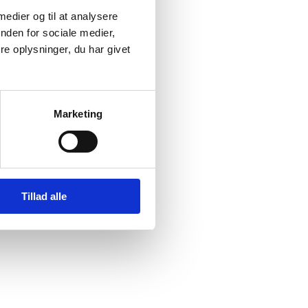
 medier og til at analysere
nden for sociale medier,
e oplysninger, du har givet
 (II)
ner
,
Marketing
ller
litiske
bosniske
Tillad alle