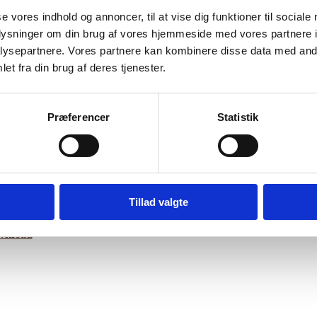
d Displaced Persons
se vores indhold og annoncer, til at vise dig funktioner til sociale
oplysninger om din brug af vores hjemmeside med vores partnere i
ysepartnere. Vores partnere kan kombinere disse data med andr
Bilag 194
12.2005
UN Commission on Human Rights
Bosnien-Hercegovina
et fra din brug af deres tjenester.
forholdene for internt fordrevne perso
der oplysninger om
ofre for og vidner til krigsforbrydelser,
r om forholdene for
Præferencer
Statistik
 minoriteter
romaer
kvinder
traumatiserede
, særligt
,
,
og/e
pede personer. Videre oplysninger om
kerettighedssituationen
diskrimination
,
, arbejdsløshed,
rettigheder, genopbygning, samt det økonomiske, sociale og po
etsforfølgning af krigsforbrydere og andre landes henvisning af 
Tillad valgte
gere til muligheden for IFA i Bosnien-Hercegovina.
wnload