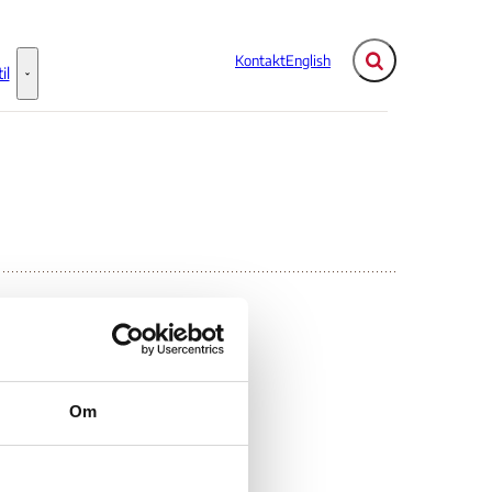
Kontakt
English
Fold søgefelt ud
il
Flere links
Information til - Flere links
Om
es