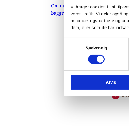
an
Om nævnets
Vi bruger cookies til at tilpas
baggrundsmateriale
vores trafik. Vi deler også 
annonceringspartnere og anal
29.
dem, eller som de har indsaml
Indehol
S
herunde
Nødvendig
a
etniske
m
handicap
t
mennes
y
ejendoms
k
miljø, r
Afvis
k
asylansø
e
Do
v
a
l
g