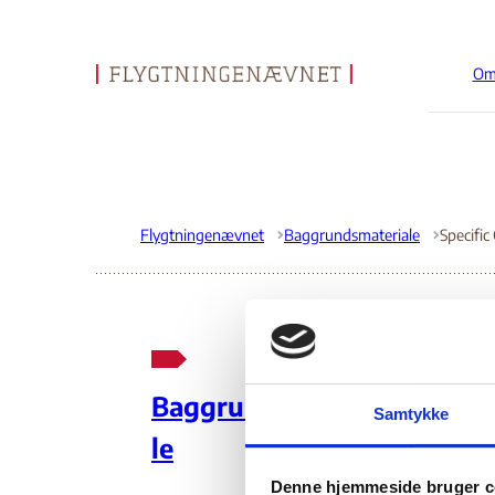
Om
Gå til forsiden
Flygtningenævnet
Baggrundsmateriale
Sp
Baggrundsmateria
Samtykke
In
le
Denne hjemmeside bruger c