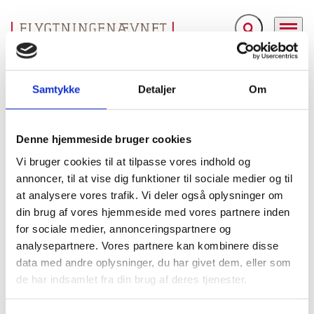
Fold søgefelt ud
Menu
Gå til forsiden
Flygtningenævnet
Baggrundsmateriale
Position on the Treatment of Asylum Seekers from Togo.
Samtykke
Detaljer
Om
Position on the Treatment of Asylum Seekers from
Denne hjemmeside bruger cookies
Togo.
Vi bruger cookies til at tilpasse vores indhold og
Bilag 48
annoncer, til at vise dig funktioner til sociale medier og til
02.08.2005
United Nations High Commissioner for Refugees (UNHCR)
Togo (II)
at analysere vores trafik. Vi deler også oplysninger om
din brug af vores hjemmeside med vores partnere inden
Indeholder oplysninger om den politiske og
for sociale medier, annonceringspartnere og
sikkerhedsmæssige situation i landet i perioden op til
analysepartnere. Vores partnere kan kombinere disse
præsidentvalget i april 2005
samt i perioden herefter,
data med andre oplysninger, du har givet dem, eller som
forholdene for
herunder oplysninger
de har indsamlet fra din brug af deres tjenester.
oppositionsmedlemmer
, om demonstrationer, voldelige
sammenstød mellem civile og soldater,