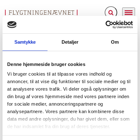
Fold søgefelt ud
Menu
Gå til forsiden
Flygtningenævnet
Baggrundsmateriale
International Religious Freedom Report, september 2004.
Samtykke
Detaljer
Om
International Religious Freedom Report, september
Denne hjemmeside bruger cookies
2004.
Vi bruger cookies til at tilpasse vores indhold og
Bilag 122
24.09.2004
US Department of State (USDoS)
Indien (I)
annoncer, til at vise dig funktioner til sociale medier og til
at analysere vores trafik. Vi deler også oplysninger om
Indeholder generelle oplysninger om trosretninger og
din brug af vores hjemmeside med vores partnere inden
begrænsninger i religionsfriheden, herunder om muslimer,
for sociale medier, annonceringspartnere og
kristne, hinduer, sikher, buddhister, jains, parsis, jøder og
analysepartnere. Vores partnere kan kombinere disse
baha’is samt oplysninger om myndighedernes håndtering
data med andre oplysninger, du har givet dem, eller som
af konflikter mellem disse grupper. Indeholder endvidere
de har indsamlet fra din brug af deres tjenester.
oplysninger om en forøgelse af voldelige sammenstød
mellem hinduer og muslimer og mellem hinduer og kristne.