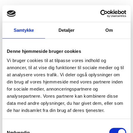
Fold søgefelt ud
Menu
Gå til forsiden
Flygtningenævnet
Baggrundsmateriale
Samtykke
Detaljer
Om
Udtalelse af 18. marts 2004
Denne hjemmeside bruger cookies
Udtalelse af 18. marts 2004
Vi bruger cookies til at tilpasse vores indhold og
Bilag 357
annoncer, til at vise dig funktioner til sociale medier og til
18.03.2004
Amnesty International (AI)
Serbien (II)
at analysere vores trafik. Vi deler også oplysninger om
Amnesty Internationals udtalelse af 18. marts 2004
din brug af vores hjemmeside med vores partnere inden
vedrørende urolighederne, der brød ud den 17. marts 2004.
for sociale medier, annonceringspartnere og
Download
analysepartnere. Vores partnere kan kombinere disse
data med andre oplysninger, du har givet dem, eller som
de har indsamlet fra din brug af deres tjenester.
S
Nødvendig