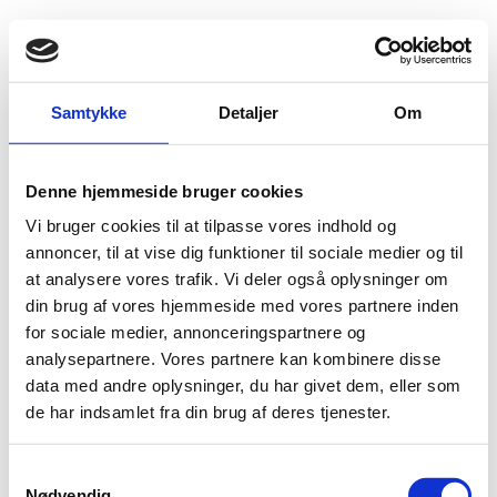
Fold søgefelt ud
Menu
Gå til forsiden
Flygtningenævnet
Baggrundsmateriale
Samtykke
Detaljer
Om
The Situation in Chechnya and Ingushetia Deteriorates
Denne hjemmeside bruger cookies
The Situation in Chechnya and Ingushetia
Vi bruger cookies til at tilpasse vores indhold og
Deteriorates
annoncer, til at vise dig funktioner til sociale medier og til
at analysere vores trafik. Vi deler også oplysninger om
Bilag 148
08.04.2004
Human Rights Watch (HRW)
Rusland (I)
din brug af vores hjemmeside med vores partnere inden
Indeholder oplysninger om forholdene i Tjetjenien.
for sociale medier, annonceringspartnere og
Rapporten indeholder blandt andet oplysninger om den
analysepartnere. Vores partnere kan kombinere disse
militære gruppe ”Kadyroutsy”, oplysninger om overgreb
data med andre oplysninger, du har givet dem, eller som
begået i Tjetjenien, oplysninger om den tvangsmæssige
de har indsamlet fra din brug af deres tjenester.
tilbagesendelse til Tjetjenien af internal displaced persons i
Ingusetien samt om undladelser af udbetaling af erstatning
S
for tabt ejendom.
Nødvendig