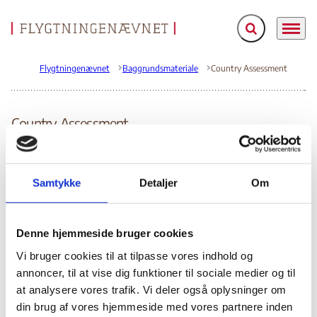
Fold søgefelt ud
Menu
Gå til forsiden
Flygtningenævnet
Baggrundsmateriale
Country Assessment
Country Assessment
Bilag 93
01.04.2004
UK Home Office (UK HO)
Etiopien (I)
Indeholder oplysninger om de generelle politiske og
Samtykke
Detaljer
Om
menneskeretlige forhold, herunder om
grænsekonflikten med Eritrea,
om fredsprocessen og
the International Tribunal at the Hague’s
om
Denne hjemmeside bruger cookies
fastlæggelse af grænsen
april 2002. Endvidere
Vi bruger cookies til at tilpasse vores indhold og
myndighedernes magtudøvelse
oplysninger om
,
annoncer, til at vise dig funktioner til sociale medier og til
korruption, drab, arrestationer og tortur samt oplysninger
at analysere vores trafik. Vi deler også oplysninger om
om studenterdemonstrationer juni 2004 og om
din brug af vores hjemmeside med vores partnere inden
massearrestationer af oromostudenter. Oplysninger om