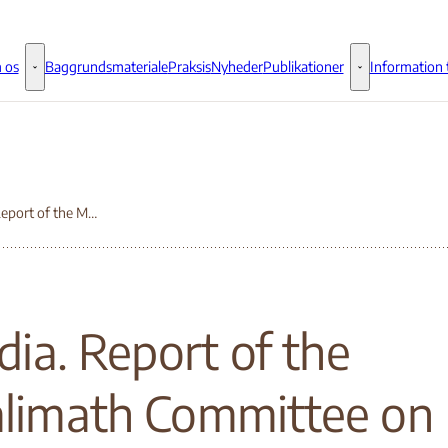
 os
Baggrundsmateriale
Praksis
Nyheder
Publikationer
Information t
Om os - Flere links
Publikationer - 
“India. Report of the Malimath Committee on Reforms of the Criminal Justice System: Some oberservations”, fra september 2003
dia. Report of the
limath Committee on