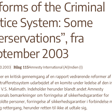
forms of the Criminal
stice System: Some
rservations”, fra
ptember 2003
Bilag 115
10.2003
Amnesty International (AI)
Indien (I)
er en kritisk gennemgang af en rapport vedrørende reformer af
strafferetssystem udarbejdet af en komite under ledelse af den i
V.S. Malimath. Indeholder herunder blandt andet Amnesty
ionals bemærkninger om forringelse af sikkerhedsgarantier for
oldte personer, forringelse af sikkerhedsgarantier i forbindelse 
 rettergang, herunder retten til ikke at udtale sig,