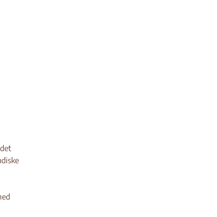
 det
ndiske
med