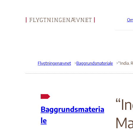
Om
Gå til forsiden
Flygtningenævnet
Baggrundsmateriale
“In
Baggrundsmateria
Ma
le