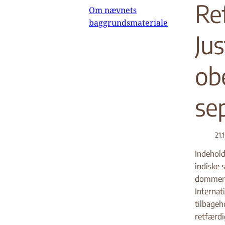
Re
Om nævnets
baggrundsmateriale
Ju
obe
se
21.
Indehold
indiske 
dommer 
Internat
tilbageh
retfærdig