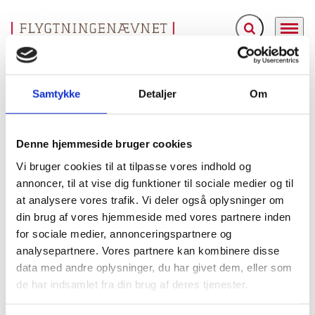
Fold søgefelt ud
Menu
Gå til forsiden
Flygtningenævnet
Baggrundsmateriale
Country Report on Human Rights Practices - 2002
Samtykke
Detaljer
Om
Country Report on Human Rights Practices - 2002
Denne hjemmeside bruger cookies
Bilag 210
31.03.2003
US Department of State (USDoS)
Tyrkiet (I)
Vi bruger cookies til at tilpasse vores indhold og
Indeholder oplysninger om de generelle politiske og
annoncer, til at vise dig funktioner til sociale medier og til
tortur mod
at analysere vores trafik. Vi deler også oplysninger om
menneskeretlige forhold, herunder om
din brug af vores hjemmeside med vores partnere inden
politiske fanger
tilbageholdelser,
, udenretlige
for sociale medier, annonceringspartnere og
rettergang
adgangen til retfærdig
, begrænsninger i
analysepartnere. Vores partnere kan kombinere disse
frihedsrettighederne, ytrings- og forsamlingsfrihed,
data med andre oplysninger, du har givet dem, eller som
religiøse mindretal
forholdene for
, indskrænkninger i
de har indsamlet fra din brug af deres tjenester.
bevægelsesfriheden, politiske rettigheder og restriktioner
HADEP.
overfor
Endvidere oplysninger om forholdene for