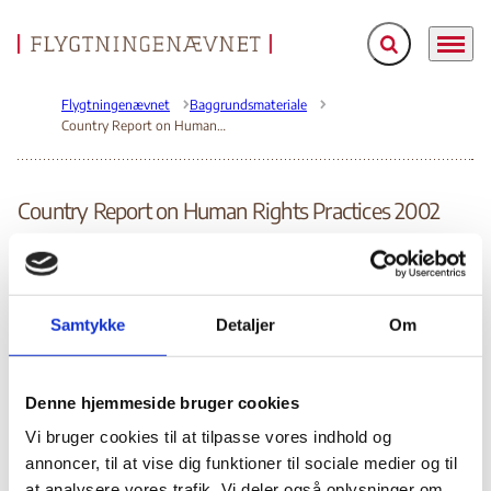
Fold søgefelt ud
Menu
Gå til forsiden
Flygtningenævnet
Baggrundsmateriale
Country Report on Human Rights Practices 2002
Country Report on Human Rights Practices 2002
Bilag 78
31.03.2003
US Department of State (USDoS)
Sudan (I)
Rapporten indeholder oplysninger om den politiske og
menneskeretlige situation i landet, herunder indførelsen af
Samtykke
Detaljer
Om
tortur
straf i form af prygl,
et religiøst politi, brugen af
,
amputation, stening og korsfæstelse
, vilkårlige
vold mod
anholdelser, tilbageholdelser og fysisk
Denne hjemmeside bruger cookies
opponenter til regimet
, militærets voldtægt af kvinder
Vi bruger cookies til at tilpasse vores indhold og
pressefrihed, ytringsfrihed,
samt manglende
annoncer, til at vise dig funktioner til sociale medier og til
forsamlings – og foreningsfrihed, bevægelsesfrihed
at analysere vores trafik. Vi deler også oplysninger om