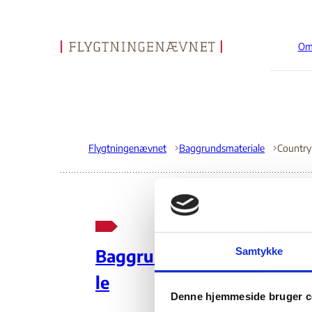
Om
Gå til forsiden
Flygtningenævnet
Baggrundsmateriale
Co
Samtykke
Baggrundsmateria
Ri
le
Denne hjemmeside bruger c