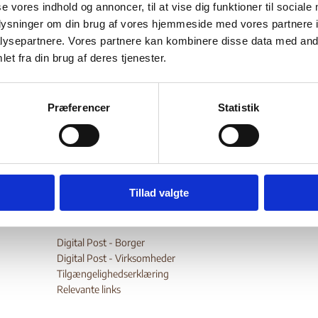
se vores indhold og annoncer, til at vise dig funktioner til sociale
Bilag 58
03.2003
US Department of State (USDoS)
Ghana (II)
oplysninger om din brug af vores hjemmeside med vores partnere i
er generelle oplysninger om den politiske og menneskeretlige si
ysepartnere. Vores partnere kan kombinere disse data med andr
et fra din brug af deres tjenester.
e oplysninger om frihedsrettighederne – herunder ytrings-, for
kvinder og børn
T
ionsfrihed - og forholdene for
, herunder om
et
Ewe.
og gruppen
Endvidere oplysninger om ansattes rettighe
Præferencer
Statistik
wnload
Tillad valgte
Digital Post - Borger
Digital Post - Virksomheder
Tilgængelighedserklæring
Relevante links