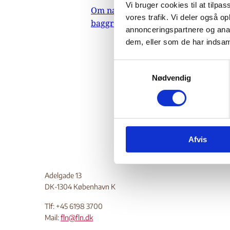
Vi bruger cookies til at tilpas
Om nævnets
31.
vores trafik. Vi deler også 
baggrundsmateriale
Indehold
annonceringspartnere og anal
dem, eller som de har indsaml
Endvider
og relig
S
system
Nødvendig
a
Do
m
t
y
k
Afvis
k
e
v
Adelgade 13
a
DK-1304 København K
l
g
Tlf: +45 6198 3700
Mail:
fln@fln.dk