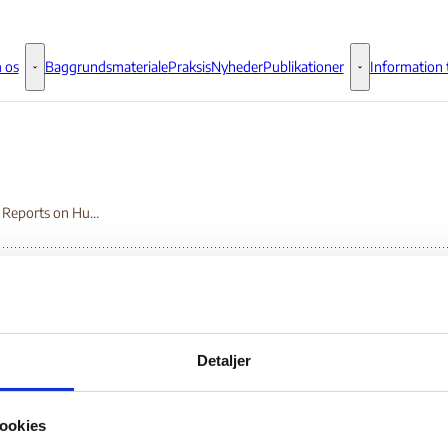
 os
Baggrundsmateriale
Praksis
Nyheder
Publikationer
Information t
Om os - Flere links
Publikationer - 
Country Reports on Human Rights Practices
untry Reports on Hu
Detaljer
ghts Practices
ookies