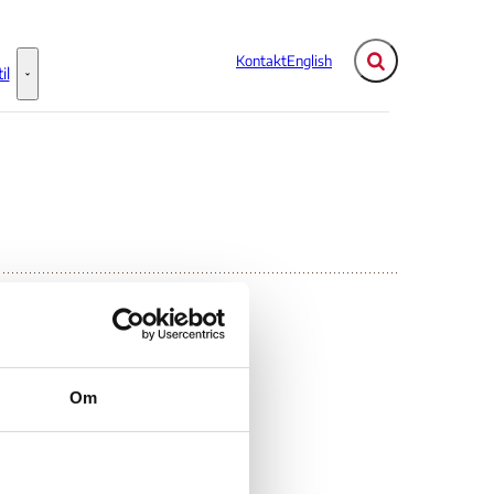
Kontakt
English
Fold søgefelt ud
il
Flere links
Information til - Flere links
man
Om