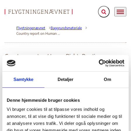
Fold søgefelt ud
Menu
Gå til forsiden
Flygtningenævnet
Baggrundsmateriale
Country report on Human Rights Practices
Country report on Human Rights Practices
Bilag 235
22.04.2003
US Department of State (USDoS)
Irak (I)
Indeholder generelle oplysninger om den politiske og
Samtykke
Detaljer
Om
menneskeretlige situation i både den
regeringskontrollerede del og i det nordlige Irak.
personlige frihed
Indeholder oplysninger om den
,
Denne hjemmeside bruger cookies
vilkårlige henrettelser
forsvindinger
herunder om
,
,
Vi bruger cookies til at tilpasse vores indhold og
tortur, vilkårlige fængslinger, adgangen til en
annoncer, til at vise dig funktioner til sociale medier og til
retfærdig rettergang og overtrædelser af humanitær
at analysere vores trafik. Vi deler også oplysninger om
ret.
Indeholder derudover oplysninger om respekten for de
din brug af vores hjemmeside med vores partnere inden