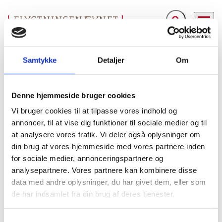
Fold søgefelt ud
Menu
Gå til forsiden
Flygtningenævnet
Baggrundsmateriale
Country Report on Human Rights Practices - 2002
Samtykke
Detaljer
Om
Country Report on Human Rights Practices - 2002
Denne hjemmeside bruger cookies
Vi bruger cookies til at tilpasse vores indhold og
Bilag 124
22.04.2003
US Department of State (USDoS)
Armenien (I)
annoncer, til at vise dig funktioner til sociale medier og til
U. S. Departement of State. Country Report on Human
at analysere vores trafik. Vi deler også oplysninger om
Rights Practices – 2002. Udgivet marts 2003. Indeholder
din brug af vores hjemmeside med vores partnere inden
oplysninger om de generelle politiske og menneskeretlige
for sociale medier, annonceringspartnere og
retssystemet,
militære
forhold, bl.a. om
herunder det
analysepartnere. Vores partnere kan kombinere disse
retssystem, strafferetlige forhold
og forhold under
data med andre oplysninger, du har givet dem, eller som
afsoning, tortur,
forholdene for religiøse grupper, særligt
de har indsamlet fra din brug af deres tjenester.
Jehovas vidner,
og etniske minoriteter, herunder navnligt
yezidier
azerier
pressen, kvinder,
og
, forholdende for
S