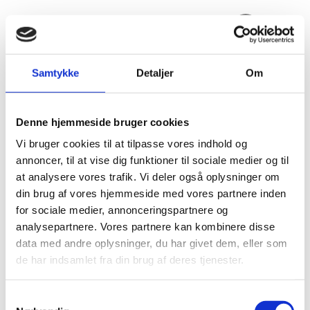
Fold søgefelt ud
Menu
Gå til forsiden
Flygtningenævnet
Baggrundsmateriale
Samtykke
Detaljer
Om
Notat vedrørende situationen i Angola
Denne hjemmeside bruger cookies
Notat vedrørende situationen i Angola
Vi bruger cookies til at tilpasse vores indhold og
Bilag 48
02.09.2002
Udlændingestyrelsen (US)
Angola (II)
annoncer, til at vise dig funktioner til sociale medier og til
at analysere vores trafik. Vi deler også oplysninger om
Udlændingestyrelsens notat af 2. september 2002
din brug af vores hjemmeside med vores partnere inden
vedrørende situationen i Angola efter borgerkrigens
for sociale medier, annonceringspartnere og
afslutning. Indeholder oplysninger om den politiske og
analysepartnere. Vores partnere kan kombinere disse
menneskeretlige situation, herunder oplysninger om
data med andre oplysninger, du har givet dem, eller som
UNITA
våbenhvileaftalen
demilitarisering
,
og
samt
de har indsamlet fra din brug af deres tjenester.
politiets overgreb på personer, der har udnyttet retten til
forsamlings-
ytringsfrihed
og
. Indeholder endvidere
S
oplysninger om begrænsninger af ytringsfriheden og