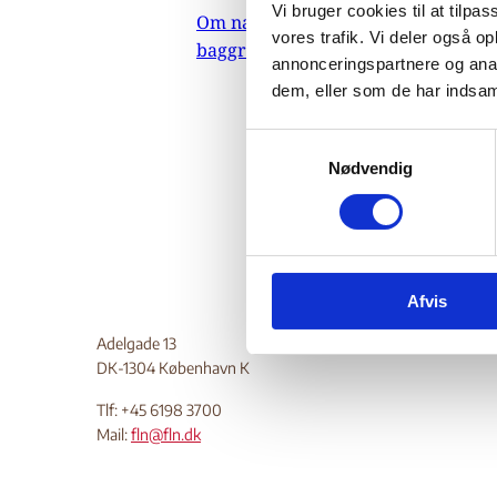
Vi bruger cookies til at tilpas
Om nævnets
07
vores trafik. Vi deler også 
baggrundsmateriale
Indehold
annonceringspartnere og anal
dem, eller som de har indsaml
militært
og forho
S
aktiviste
Nødvendig
a
Do
m
t
y
k
Afvis
k
e
Adelgade 13
v
DK-1304 København K
a
l
Tlf: +45 6198 3700
Mail:
fln@fln.dk
g