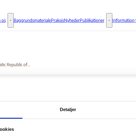
 os
Baggrundsmateriale
Praksis
Nyheder
Publikationer
Information t
Om os - Flere links
Publikationer - 
Democratic Republic of Congo
mocratic Republic of
Detaljer
ngo
ookies