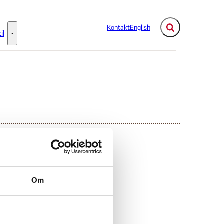
Kontakt
English
Fold søgefelt ud
il
Flere links
Information til - Flere links
Om