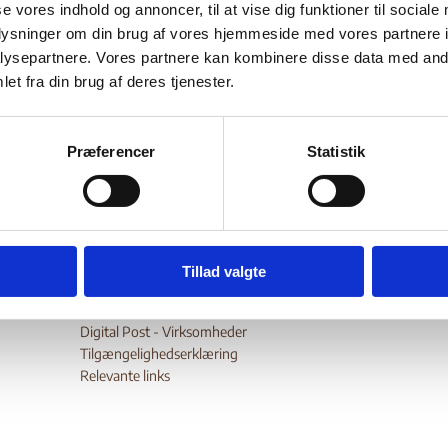
se vores indhold og annoncer, til at vise dig funktioner til sociale
Bilag 91
.03.2002
Amnesty International (AI)
Den Demokratiske Republik 
oplysninger om din brug af vores hjemmeside med vores partnere i
er blandt andet oplysninger om anvendelse af mindreårige til
ysepartnere. Vores partnere kan kombinere disse data med andr
et fra din brug af deres tjenester.
jeneste, dødsstraf, uretmæssige tilbageholdelser og anholdelser,
ldene i øvrigt under afsoning, overgreb på civile, samt politiske
rs og civiles forsvinden.
Præferencer
Statistik
wnload
Tillad valgte
Digital Post - Borger
Digital Post - Virksomheder
Tilgængelighedserklæring
Relevante links