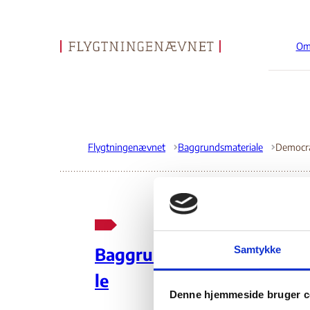
Om
Gå til forsiden
Flygtningenævnet
Baggrundsmateriale
De
Samtykke
Baggrundsmateria
Co
le
Denne hjemmeside bruger c