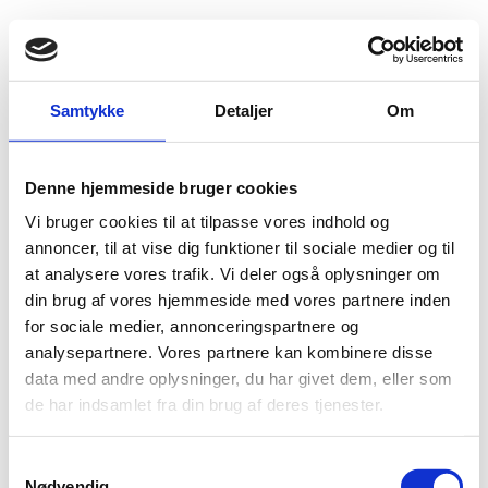
Fold søgefelt ud
Menu
Gå til forsiden
Flygtningenævnet
Baggrundsmateriale
Samtykke
Detaljer
Om
World Refugee Survey - Somalia
Denne hjemmeside bruger cookies
World Refugee Survey - Somalia
Vi bruger cookies til at tilpasse vores indhold og
Bilag 155
annoncer, til at vise dig funktioner til sociale medier og til
01.06.2002
U.S. Committee for Refugees and Immigrants (USCRI)
Somalia (I)
at analysere vores trafik. Vi deler også oplysninger om
din brug af vores hjemmeside med vores partnere inden
varierende
Indeholder oplysninger om
for sociale medier, annonceringspartnere og
sikkerhedsmæssige forhold
i forskellige regioner,
analysepartnere. Vores partnere kan kombinere disse
TNG-kontrollerede
herunder om uroligheder i
områder
data med andre oplysninger, du har givet dem, eller som
Puntland
og i
. Endvidere oplysninger om forholdene for
de har indsamlet fra din brug af deres tjenester.
repatrierede somaliske flygtninge.
Download
S
Nødvendig