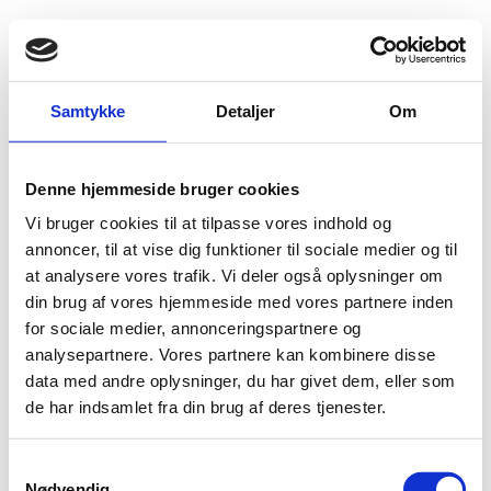
Fold søgefelt ud
Menu
Gå til forsiden
Flygtningenævnet
Baggrundsmateriale
Samtykke
Detaljer
Om
Rapport fra besøg i Skopje, Makedonien, 21.-23. november 2001
Denne hjemmeside bruger cookies
Rapport fra besøg i Skopje, Makedonien, 21.-23.
Vi bruger cookies til at tilpasse vores indhold og
november 2001
annoncer, til at vise dig funktioner til sociale medier og til
at analysere vores trafik. Vi deler også oplysninger om
Bilag 30
08.01.2002
Udlændingestyrelsen (US)
Nordmakedonien (II)
din brug af vores hjemmeside med vores partnere inden
politiske
Indeholder oplysninger om den aktuelle
for sociale medier, annonceringspartnere og
situation
albanere
romaer
, situationen for etniske
og
analysepartnere. Vores partnere kan kombinere disse
mobilisering
samt forhold vedrørende amnesti og
. Som
data med andre oplysninger, du har givet dem, eller som
bilag til rapporten er bl.a. vedlagt UNHCR Position Paper
de har indsamlet fra din brug af deres tjenester.
On the Issue of Amnesty in FYROM af 7. november 2001.
Download
S
Nødvendig