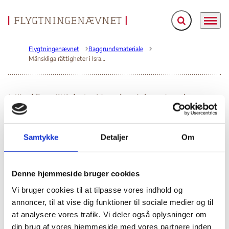
Fold søgefelt ud
Menu
Gå til forsiden
Flygtningenævnet
Baggrundsmateriale
Mänskliga rättigheter i Israel og i de av Israel ockuperede områdena
Mänskliga rättigheter i Israel og i de av Israel
ockuperede områdena
Bilag 62
01.01.2002
Samtykke
Detaljer
Om
Sveriges Utrikesdepartementet, Regeringskansliet
Gaza/Vestbredden (I)
Indeholder en historisk gennemgang af Israels besættelse
af områder omkring Israel, herunder Gaza/Vestbredden.
Denne hjemmeside bruger cookies
Indeholder desuden oplysninger om de af Israel tiltrådte
Vi bruger cookies til at tilpasse vores indhold og
de generelle
centrale menneskerettighedskonventioner,
annoncer, til at vise dig funktioner til sociale medier og til
menneskerettighedsforhold
, herunder retten til liv,
at analysere vores trafik. Vi deler også oplysninger om
retssikkerhed og personlig frihed, ytrings- og mediefrihed,
din brug af vores hjemmeside med vores partnere inden