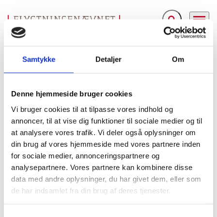
Fold søgefelt ud
Menu
Gå til forsiden
Flygtningenævnet
Baggrundsmateriale
Rapport fra fact-finding mission til Cairo, Khartoum og Nairobi, "Menneskerettighedsforhold, værnepligtsforhold samt ind- og udrejseforhold i Sudan
Samtykke
Detaljer
Om
Rapport fra fact-finding mission til Cairo, Khartoum
Denne hjemmeside bruger cookies
og Nairobi, "Menneskerettighedsforhold,
Vi bruger cookies til at tilpasse vores indhold og
værnepligtsforhold samt ind- og udrejseforhold i
annoncer, til at vise dig funktioner til sociale medier og til
Sudan
at analysere vores trafik. Vi deler også oplysninger om
din brug af vores hjemmeside med vores partnere inden
Bilag 72
01.02.2002
Udlændingestyrelsen (US)
Sudan (I)
for sociale medier, annonceringspartnere og
Indeholder oplysninger om menneskerettighedsforhold,
analysepartnere. Vores partnere kan kombinere disse
herunder om sikkerhedstjenesten og tortur, pressens og
data med andre oplysninger, du har givet dem, eller som
kristne,
oppositionens forhold samt forholdene for
de har indsamlet fra din brug af deres tjenester.
internt fordrevne og etniske minoriteter
. Endvidere
værnepligtsforhold
ind- og
oplysninger om
samt om
S