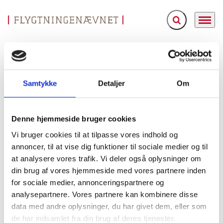
Fold søgefelt ud
Menu
Gå til forsiden
Flygtningenævnet
Baggrundsmateriale
Country Assessment, oktober 2002
Samtykke
Detaljer
Om
Country Assessment, oktober 2002
Bilag 80
02.12.2002
UK Home Office (UK HO)
Bangladesh (I)
Denne hjemmeside bruger cookies
British Home Office. Country Assessment, oktober 2002.
Vi bruger cookies til at tilpasse vores indhold og
Indeholder generelle oplysninger om landet, herunder om
annoncer, til at vise dig funktioner til sociale medier og til
landets historie og den politiske og menneskeretlige
at analysere vores trafik. Vi deler også oplysninger om
politiske system,
situation. Oplysninger om det
din brug af vores hjemmeside med vores partnere inden
retssystemet og retsgarantier i forbindelse med
for sociale medier, annonceringspartnere og
tilbageholdelser, fængselsforhold
og tortur,
herunder
analysepartnere. Vores partnere kan kombinere disse
politiovergreb
. Oplysninger om intern/ekstern rejse- og
data med andre oplysninger, du har givet dem, eller som
bevægelsesfrihed, ytrings-og pressefrihed,
de har indsamlet fra din brug af deres tjenester.