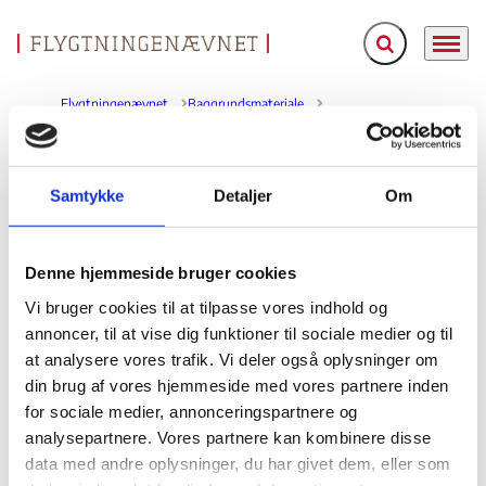
Fold søgefelt ud
Menu
Gå til forsiden
Flygtningenævnet
Baggrundsmateriale
Mänskliga rättigheter i Algeriet 2002
Samtykke
Detaljer
Om
Mänskliga rättigheter i Algeriet 2002
Bilag 62
31.12.2002
Sveriges Utrikesdepartementet, Regeringskansliet
Algeriet (I)
Denne hjemmeside bruger cookies
Det svenske Utrikesdepartement. Mänskliga rättigheter i
Vi bruger cookies til at tilpasse vores indhold og
den
Algeriet 2002. Indeholder en sammenfatning af
annoncer, til at vise dig funktioner til sociale medier og til
menneskeretlige og politiske situation i Algeriet
,
at analysere vores trafik. Vi deler også oplysninger om
forholdene i fængslerne
herunder oplysninger om
,
din brug af vores hjemmeside med vores partnere inden
dødsstraf, retssikkerhed, personlig frihed, ytrings-,
for sociale medier, annonceringspartnere og
presse- og religionsfrihed.
analysepartnere. Vores partnere kan kombinere disse
Indeholder videre
data med andre oplysninger, du har givet dem, eller som
oplysninger om retten til arbejde, sundhed, uddannelse,