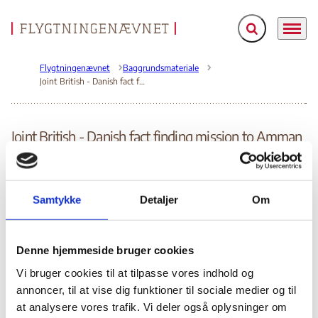
Fold søgefelt ud
Menu
Gå til forsiden
Flygtningenævnet
Baggrundsmateriale
Joint British - Danish fact finding mission to Amman and Ankara regarding Iraq asylum seekers, august 2002
Joint British - Danish fact finding mission to Amman
and Ankara regarding Iraq asylum seekers, august
2002
Bilag 217
29.08.2002
Udlændingestyrelsen (US)
Samtykke
Detaljer
Om
UK Home Office (UK HO)
Irak (I)
Udlændingestyrelsen og British Home Office.
Joint British –
Denne hjemmeside bruger cookies
Danish fact finding mission to Amman and Ankara
regarding Iraqi asylum seekers, august 2002.
Indeholder
Vi bruger cookies til at tilpasse vores indhold og
det militære system
oplysninger om
, herunder
annoncer, til at vise dig funktioner til sociale medier og til
værnepligtssystemet
og forholdene for
at analysere vores trafik. Vi deler også oplysninger om